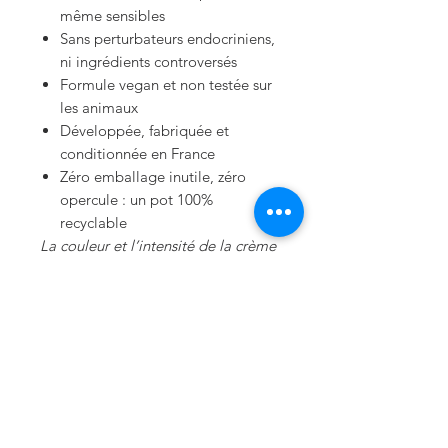
même sensibles
Sans perturbateurs endocriniens,
ni ingrédients controversés
Formule vegan et non testée sur
les animaux
Développée, fabriquée et
conditionnée en France
Zéro emballage inutile, zéro
opercule : un pot 100%
recyclable
La couleur et l’intensité de la crème
peuvent varier selon les saisons,
reflet de sa naturalité.
Sans colorants ni pigments ajoutés
– ne colore pas la peau.
SES PRINCIPES ACTIFS