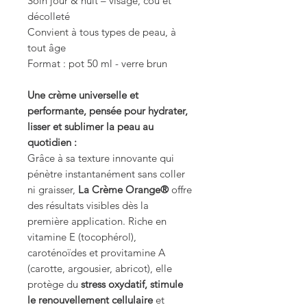
Soin jour & nuit – visage, cou et
décolleté
Convient à tous types de peau, à
tout âge
Format : pot 50 ml - verre brun
Une crème universelle et
performante, pensée pour hydrater,
lisser et sublimer la peau au
quotidien :
Grâce à sa texture innovante qui
pénètre instantanément sans coller
ni graisser,
La Crème Orange®
offre
des résultats visibles dès la
première application. Riche en
vitamine E (tocophérol),
caroténoïdes et provitamine A
(carotte, argousier, abricot), elle
protège du
stress oxydatif, stimule
le renouvellement cellulaire
et